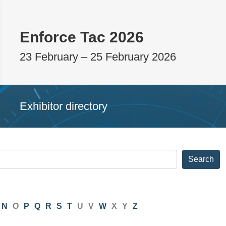
Enforce Tac 2026
23 February – 25 February 2026
Exhibitor directory
Search
N
O
P
Q
R
S
T
U
V
W
X
Y
Z