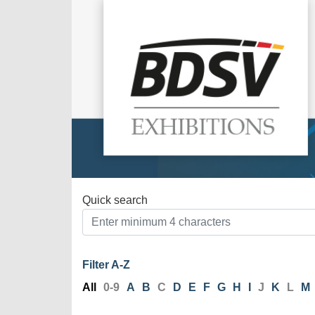
Quick search
Filter A-Z
All
0-9
A
B
C
D
E
F
G
H
I
J
K
L
M